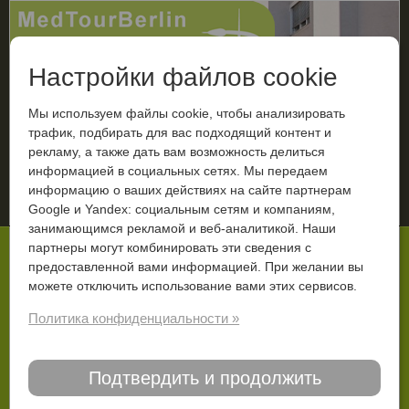
Настройки файлов cookie
Мы используем файлы cookie, чтобы анализировать
трафик, подбирать для вас подходящий контент и
рекламу, а также дать вам возможность делиться
МЕНЮ
информацией в социальных сетях. Мы передаем
информацию о ваших действиях на сайте партнерам
Ваш диагноз
Google и Yandex: социальным сетям и компаниям,
занимающимся рекламой и веб-аналитикой. Наши
Вы тут:
Старт
Лечение в Германии
Ортопедия
партнеры могут комбинировать эти сведения с
предоставленной вами информацией. При желании вы
Ортопедия в Германии
можете отключить использование вами этих сервисов.
Ортопедия в Германии — это инновационные
Политика конфиденциальности »
методики лечения, современное медицинское
оборудование и высококвалифицированные
Подтвердить и продолжить
врачи.
Немецкая ортопедия отличается прежде всего