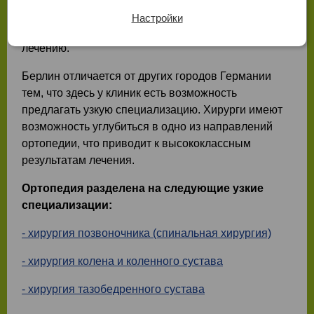
точностью диагностики, профессионализмом
Настройки
немецких ортопедов и комплексным подходом к
лечению.
Берлин отличается от других городов Германии
тем, что здесь у клиник есть возможность
предлагать узкую специализацию. Хирурги имеют
возможность углубиться в одно из направлений
ортопедии, что приводит к высококлассным
результатам лечения.
Ортопедия разделена на следующие узкие
специализации:
- хирургия позвоночника (спинальная хирургия)
- хирургия колена и коленного сустава
- хирургия тазобедренного сустава