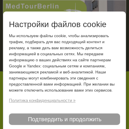
Настройки файлов cookie
Мы используем файлы cookie, чтобы анализировать
трафик, подбирать для вас подходящий контент и
рекламу, а также дать вам возможность делиться
МЕНЮ
информацией в социальных сетях. Мы передаем
информацию о ваших действиях на сайте партнерам
Ваш диагноз
Google и Yandex: социальным сетям и компаниям,
занимающимся рекламой и веб-аналитикой. Наши
Вы тут:
Старт
Лечение в Германии
Ортопедия
партнеры могут комбинировать эти сведения с
Эндопротезирование
предоставленной вами информацией. При желании вы
можете отключить использование вами этих сервисов.
Эндопротезирование суставов в
Политика конфиденциальности »
Германии.
Эндопротезирование в Берлине
Подтвердить и продолжить
Берлинская ортопедическая клиника