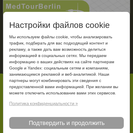
Настройки файлов cookie
Мы используем файлы cookie, чтобы анализировать
трафик, подбирать для вас подходящий контент и
рекламу, а также дать вам возможность делиться
МЕНЮ
информацией в социальных сетях. Мы передаем
информацию о ваших действиях на сайте партнерам
Ваш диагноз
Google и Yandex: социальным сетям и компаниям,
занимающимся рекламой и веб-аналитикой. Наши
Вы тут:
Старт
С чего начать
Трансфер в Берлине
партнеры могут комбинировать эти сведения с
предоставленной вами информацией. При желании вы
Трансфер в Берлине
можете отключить использование вами этих сервисов.
Политика конфиденциальности »
Встреча в аэропорту, на вокзале или
автовокзале Берлина
Подтвердить и продолжить
Сотрудник компании МедТур Берлин встретит
пациента и сопровождающих его лиц в аэропорту