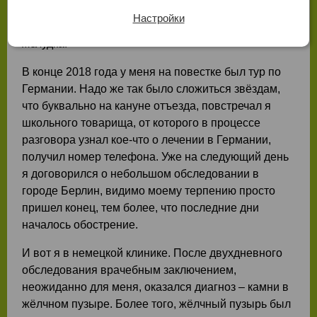
соблюдать достаточно строгую диету, но несмотря
Настройки
на это, регулярно ощущал дискомфорт в районе
желудка.
В конце 2018 года у меня на повестке был тур по
Германии. Надо же так было сложиться звёздам,
что буквально на кануне отъезда, повстречал я
школьного товарища, от которого в процессе
разговора узнал кое-что о лечении в Германии,
получил номер телефона. Уже на следующий день
я договорился о небольшом обследовании в
городе Берлин, видимо моему терпению просто
пришел конец, тем более, что последние дни
началось обострение.
И вот я в немецкой клинике. После двухдневного
обследования врачебным заключением,
неожиданно для меня, оказался диагноз – камни в
жёлчном пузыре. Более того, жёлчный пузырь был