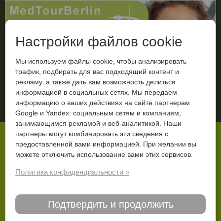
Настройки файлов cookie
Мы используем файлы cookie, чтобы анализировать
трафик, подбирать для вас подходящий контент и
рекламу, а также дать вам возможность делиться
МЕНЮ
информацией в социальных сетях. Мы передаем
информацию о ваших действиях на сайте партнерам
Ваш диагноз
Google и Yandex: социальным сетям и компаниям,
занимающимся рекламой и веб-аналитикой. Наши
Вы тут:
Старт
Дополнительно
Блог
партнеры могут комбинировать эти сведения с
предоставленной вами информацией. При желании вы
Камни в желчном пузыре
можете отключить использование вами этих сервисов.
Политика конфиденциальности »
08.05.2019
Несколько лет назад, в одном московском
Подтвердить и продолжить
медицинском учреждении, мне был поставлен
диагноз – панкреатит. С тех пор мне пришлось