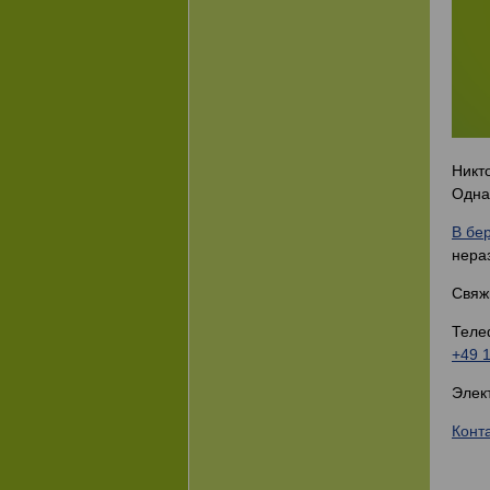
Никто
Одна
В бе
нера
Свяж
Теле
+49 
Элект
Конт