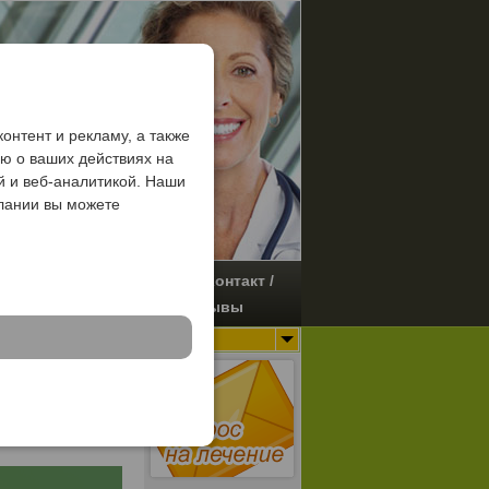
онтент и рекламу, а также
ю о ваших действиях на
 и веб-аналитикой. Наши
лании вы можете
С чего
О нас / Контакт /
начать
Отзывы
Ваш диагноз