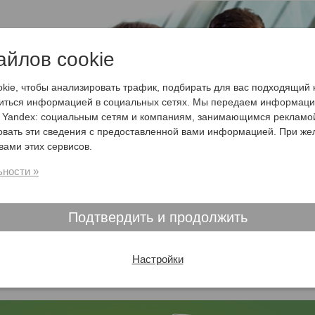
айлов cookie
ie, чтобы анализировать трафик, подбирать для вас подходящий к
литься информацией в социальных сетях. Мы передаем информаци
и Yandex: социальным сетям и компаниям, занимающимся рекламой
овать эти сведения с предоставленной вами информацией. При же
вами этих сервисов.
ности »
Реабилитация в
Клиники
Стоимость
Германии
Германии
лечения
Подтвердить и продолжить
TourBerlin: Деликатные проблемы
Настройки
5.2019