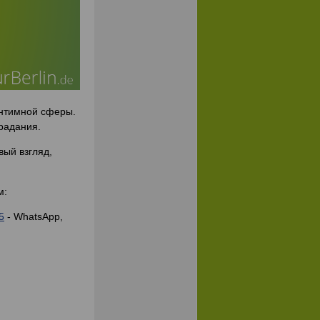
 интимной сферы.
радания.
вый взгляд,
м:
5
- WhatsApp,