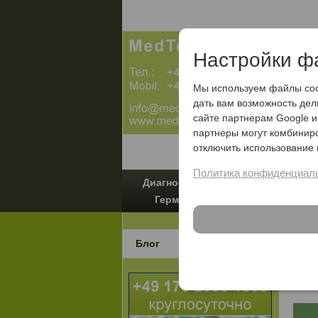
Настройки ф
Мы используем файлы cook
дать вам возможность де
сайте партнерам Google 
партнеры могут комбинир
отключить использование 
Политика конфиденциаль
Диагностика в
Лечение в
Германии
Германии
Блог
Med
28.0