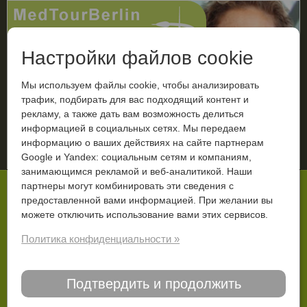
Настройки файлов cookie
Мы используем файлы cookie, чтобы анализировать
трафик, подбирать для вас подходящий контент и
рекламу, а также дать вам возможность делиться
МЕНЮ
информацией в социальных сетях. Мы передаем
информацию о ваших действиях на сайте партнерам
Ваш диагноз
Google и Yandex: социальным сетям и компаниям,
занимающимся рекламой и веб-аналитикой. Наши
Вы тут:
Старт
Дополнительно
Блог
партнеры могут комбинировать эти сведения с
предоставленной вами информацией. При желании вы
МедТурБерлин: Смелость и терпение
можете отключить использование вами этих сервисов.
Политика конфиденциальности »
17.06.2019
Подтвердить и продолжить