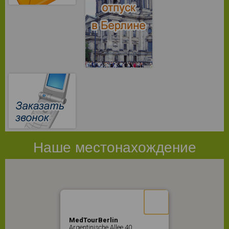
Наше местонахождение
MedTourBerlin
Argentinische Allee 40