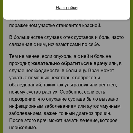
отек суставов иногда сильно ограничивают
Настройки
подвижность. Особенно в случаях воспаления
опухший сустав кажется теплым, а кожа в
пораженном участке становится красной.
В большинстве случаев отек суставов и боль, часто
связанная с ним, исчезают сами по себе.
Тем не менее, если опухоль, а с ней и боль не
проходит,
желательно обратиться к врачу
или, в
случае необходимости, в больницу. Врач может
узнать с помощью некоторых вопросов и
обследований, таких как ультразвук или рентген,
почему сустав распух. Особенно, если есть
подозрение, что опухание сустава было вызвано
инфекционным заболеванием или аутоиммунным
заболеванием, важен точный диагноз причин.
После этого врач может начать лечение, которое
необходимо.