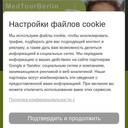
Настройки файлов cookie
Мы используем файлы cookie, чтобы анализировать
трафик, подбирать для вас подходящий контент и
рекламу, а также дать вам возможность делиться
МЕНЮ
информацией в социальных сетях. Мы передаем
информацию о ваших действиях на сайте партнерам
Ваш диагноз
Google и Yandex: социальным сетям и компаниям,
занимающимся рекламой и веб-аналитикой. Наши
Вы тут:
Старт
Дополнительно
Блог
партнеры могут комбинировать эти сведения с
предоставленной вами информацией. При желании вы
Боли и отеки суставов
можете отключить использование вами этих сервисов.
Политика конфиденциальности »
02.07.2019
На коленях, пальцах или на голеностопном суставе
Подтвердить и продолжить
опухание часто указывает на то, что пораженный
сустав поврежден или воспален. Большая боль и